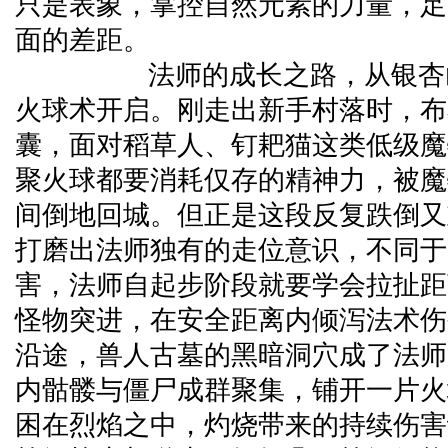
只是表象，掌控自然元素的力量，足
面的差距。
法师的成长之路，从银杏山
火球术开启。刚走出新手村落时，布
囊，面对稻草人、钉耙猫这类低级魔
聚火球都要消耗仅存的精神力，被魔
间倒地回城。但正是这段反复跌倒又
打磨出法师独有的走位意识，不同于
害，法师自起步阶段就要学会拉扯距
怪物突进，在安全距离内倾泻法术伤
沿途，兽人古墓的黑暗洞穴成了法师
内骷髅与僵尸成群聚集，铺开一片火
困在烈焰之中，灼烧带来的持续伤害