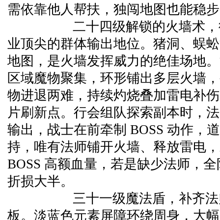
需依靠他人帮扶，独闯地图也能稳步
二十四级解锁的火墙术，彻
业顶尖的群体输出地位。猪洞、蜈蚣
地图，是火墙发挥威力的绝佳场地。
区域魔物聚集，环形铺出多层火墙，
物进退两难，持续灼烧叠加雷电补伤
片刷新点。行会组队探索副本时，法
输出，战士在前牵制 BOSS 动作，
持，唯有法师铺开火墙、释放雷电，
BOSS 高额血量，若是缺少法师，
折损大半。
三十一级魔法盾，补齐法师
板。淡蓝色元素屏障环绕周身，大幅