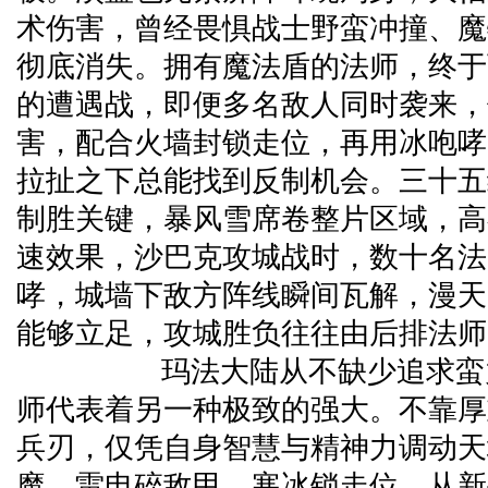
术伤害，曾经畏惧战士野蛮冲撞、魔
彻底消失。拥有魔法盾的法师，终于
的遭遇战，即便多名敌人同时袭来，
害，配合火墙封锁走位，再用冰咆哮
拉扯之下总能找到反制机会。三十五
制胜关键，暴风雪席卷整片区域，高
速效果，沙巴克攻城战时，数十名法
哮，城墙下敌方阵线瞬间瓦解，漫天
能够立足，攻城胜负往往由后排法师
玛法大陆从不缺少追求蛮力
师代表着另一种极致的强大。不靠厚
兵刃，仅凭自身智慧与精神力调动天
魔，雷电碎敌甲，寒冰锁走位。从新