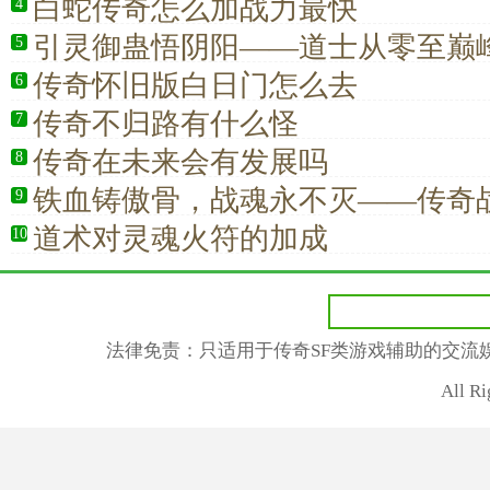
白蛇传奇怎么加战力最快
4
引灵御蛊悟阴阳——道士从零至巅
5
修行路
传奇怀旧版白日门怎么去
6
传奇不归路有什么怪
7
传奇在未来会有发展吗
8
铁血铸傲骨，战魂永不灭——传奇
9
传奇
道术对灵魂火符的加成
10
法律免责：只适用于传奇SF类游戏辅助的交流
All R