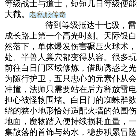
等级战士与道士，短短几日等级便能
老私服传奇
大截。
待到等级抵达十七级，雷电
成长路上第一个高光时刻。天际银白
然落下，单体爆发伤害碾压火球术，
处、半兽人巢穴都变得从容。很多玩
前往白日门区域修炼，借助诱惑之光
为随行护卫，五只忠心的元素仆从会
冲撞，法师只需要站在后方释放雷电
担心被怪物围堵。白日门的蜘蛛群数
绕的狭小地形恰好适配火墙的范围伤
地面，魔物踏入便持续损耗血量，一
集散落的首饰与药水，稳步积累冒险