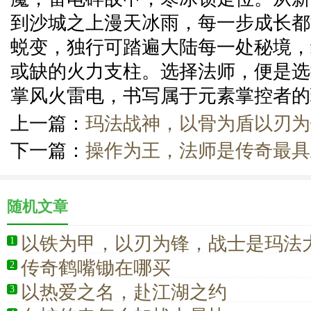
到沙城之上漫天冰雨，每一步成长都
蜕变，独行可踏遍大陆每一处秘境，
或缺的火力支柱。选择法师，便是选
掌风火雷电，书写属于元素掌控者的
上一篇：
玛法战神，以骨为盾以刃为
下一篇：
操作为王，法师是传奇最具
随机文章
以铁为甲，以刃为锋，战士是玛法
1
灭的战魂
传奇鹤嘴锄在哪买
2
以热爱之名，赴江湖之约
3