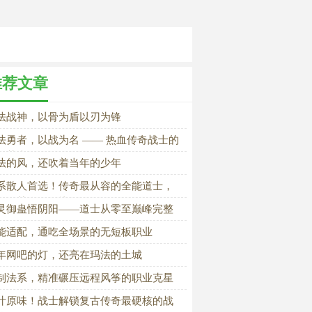
推荐文章
法战神，以骨为盾以刃为锋
法勇者，以战为名 —— 热血传奇战士的
血荣光
法的风，还吹着当年的少年
系散人首选！传奇最从容的全能道士，
刷开荒全程无忧
灵御蛊悟阴阳——道士从零至巅峰完整
长修行路
能适配，通吃全场景的无短板职业
年网吧的灯，还亮在玛法的土城
制法系，精准碾压远程风筝的职业克星
汁原味！战士解锁复古传奇最硬核的战