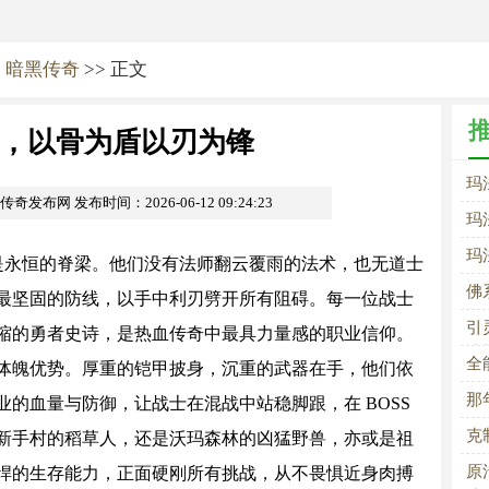
>
暗黑传奇
>> 正文
，以骨为盾以刃为锋
玛
om传奇发布网
发布时间：2026-06-12 09:24:23
玛
铁
玛
是永恒的脊梁。他们没有法师翻云覆雨的法术，也无道士
佛
最坚固的防线，以手中利刃劈开所有阻碍。每一位战士
单
引
缩的勇者史诗，是热血传奇中最具力量感的职业信仰。
成
全
魄优势。厚重的铠甲披身，沉重的武器在手，他们依
那
的血量与防御，让战士在混战中站稳脚跟，在 BOSS
克
新手村的稻草人，还是沃玛森林的凶猛野兽，亦或是祖
原
悍的生存能力，正面硬刚所有挑战，从不畏惧近身肉搏