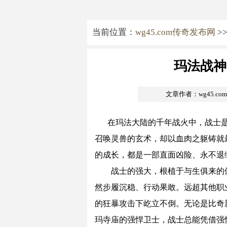
当前位置：
wg45.com传奇发布网
>
玛法战神
文章作者：wg45.c
在玛法大陆的千年战火中，战士
召唤灵兽的玄术，却以血肉之躯铸就
的成长，都是一部直面凶险、永不退
战士的强大，根植于与生俱来的体
然步履沉稳、行动果敢。远超其他职业
的狂暴攻击下屹立不倒。无论是比奇
玛寺庙的强悍卫士，战士总能凭借强