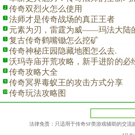
传奇双烈火怎么使用
2
法师才是传奇战场的真正王者
3
元素为刃，雷霆为威——玛法大陆
4
复古传奇鹤嘴锄怎么挖矿
5
传奇神秘庄园隐藏地图怎么去.
6
沃玛寺庙开荒攻略，新手进阶的必
7
传奇攻略大全
8
传奇冥界毒蚁王的攻击方式分享
9
传奇玩法攻略图
10
法律免责：只适用于传奇SF类游戏辅助的交流