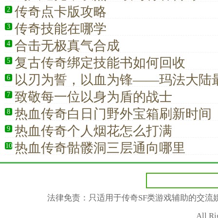
传奇点卡版攻略
2
传奇技能在哪学
3
合击无极真气合成
4
复古传奇绑定技能书如何回收
5
以刃为誓，以血为锋——玛法大陆
6
士信仰
致敬每一位以身为盾的战士
7
热血传奇白日门野外宝箱刷新时间
8
热血传奇个人烟花怎么打满
9
热血传奇骷髅洞三层通向哪里
10
法律免责：只适用于传奇SF类游戏辅助的交流
All R