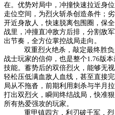
在。优势对局中，冲撞快速拉近身位
走位空间，为烈火斩杀创造条件；劣
开近身敌人，快速脱离包围圈，保全
战里，冲撞直冲敌方后排，分割敌军
出节奏，全方位掌控战局走向。
双重烈火绝杀，敲定最终胜负
战士玩家的信仰，也是整个1.76版
技能。蓄势后的双倍烈火，能够无视
轻松压低满血敌人血线，甚至直接完
局从不拖沓，前期利用刺杀与半月拉
打出双烈火，瞬间终结战局，快准狠
所有热爱强攻的玩家。
重甲镇四方，利刃破千军，烈