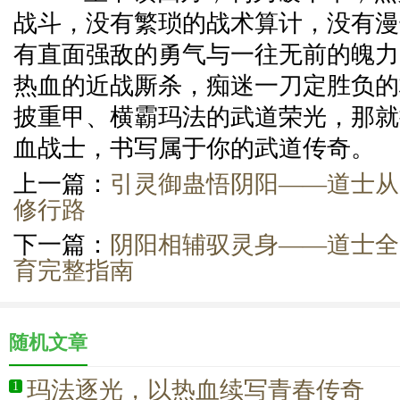
战斗，没有繁琐的战术算计，没有漫
有直面强敌的勇气与一往无前的魄力
热血的近战厮杀，痴迷一刀定胜负的
披重甲、横霸玛法的武道荣光，那就
血战士，书写属于你的武道传奇。
上一篇：
引灵御蛊悟阴阳——道士从
修行路
下一篇：
阴阳相辅驭灵身——道士全
育完整指南
随机文章
玛法逐光，以热血续写青春传奇
1