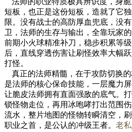
法师的职业特质极具辨识度，身脆
短板，也正是这份短板，造就了它独
限。没有战士的高防厚血兜底，没有
卫，法师的生存与输出，全靠玩家的
前期小火球精准补刀，稳步积累等级
后，直线穿透伤害让刷怪效率大幅跃
打怪。
真正的法师精髓，在于攻防切换的
是法师的核心保命技能，一层魔力屏
让脆皮法师拥有直面强敌的底气。打
锁怪物走位，再用冰咆哮打出范围伤
流水，整片地图的怪物转瞬清空，刷
职业之首，是公认的冲级王者。
老私