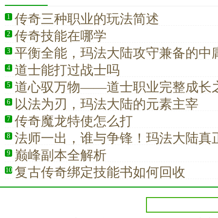
传奇三种职业的玩法简述
1
传奇技能在哪学
2
平衡全能，玛法大陆攻守兼备的中
3
道士能打过战士吗
4
道心驭万物——道士职业完整成长
5
以法为刃，玛法大陆的元素主宰
6
传奇魔龙特使怎么打
7
法师一出，谁与争锋！玛法大陆真
8
业
巅峰副本全解析
9
复古传奇绑定技能书如何回收
10