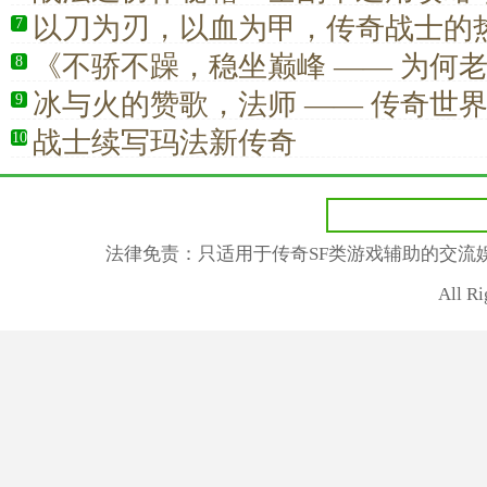
传奇所有秘境
以刀为刃，以血为甲，传奇战士的
7
不落幕
《不骄不躁，稳坐巅峰 —— 为何
8
传奇道士》
冰与火的赞歌，法师 —— 传奇世
9
战士续写玛法新传奇
10
法律免责：只适用于传奇SF类游戏辅助的交流
All R