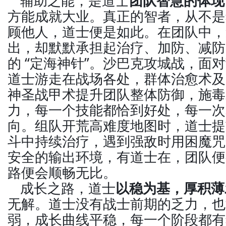
辅助之能，是道士
团队智慧的体现
方能成就大业。真正的智者，从不是
顾他人，道士便是如此。在团队中，
出，却默默承担起治疗、加防、减防
的 “定海神针”。沙巴克攻城战，面
道士游走在战场各处，群体治愈术及
神圣战甲术提升团队整体防御，施毒
力，每一个技能都恰到好处，每一次
向。组队开荒高难度地图时，道士提
斗中持续治疗，遇到强敌时用困魔咒
安全的输出环境，有道士在，团队便
路便会顺畅无比。
成长之路，道士
以稳为基，厚积薄
无解。道士没有战士前期的乏力，也
弱，成长曲线平稳，每一个阶段都有独