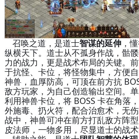
召唤之道，是道士
智谋的延伸
，懂
纵横天下。道士从不孤身作战，骷髅
力的战力，更是战术布局的关键。前
于抗怪、卡位，将怪物集中，方便自
神兽，血厚防高，可顶在前方抗 BO
敌方玩家，为自己创造输出空间。单刷
利用神兽卡位，将 BOSS 卡在角
外施毒、扔火符，配合治愈术，无伤
战中，神兽可冲在前方打乱敌方阵型
皮法师，一物多用，尽显道士的战术