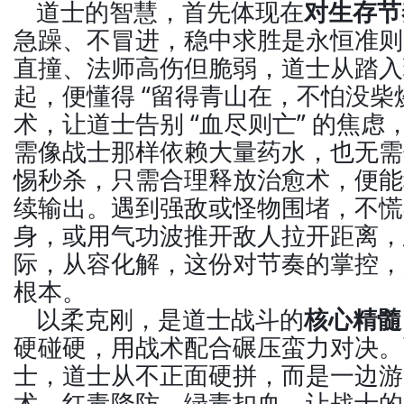
道士的智慧，首先体现在
对生存节
急躁、不冒进，稳中求胜是永恒准则
直撞、法师高伤但脆弱，道士从踏入
起，便懂得 “留得青山在，不怕没柴烧
术，让道士告别 “血尽则亡” 的焦
需像战士那样依赖大量药水，也无需
惕秒杀，只需合理释放治愈术，便能
续输出。遇到强敌或怪物围堵，不慌
身，或用气功波推开敌人拉开距离，
际，从容化解，这份对节奏的掌控，
根本。
以柔克刚，是道士战斗的
核心精髓
硬碰硬，用战术配合碾压蛮力对决。
士，道士从不正面硬拼，而是一边游
术，红毒降防、绿毒扣血，让战士的