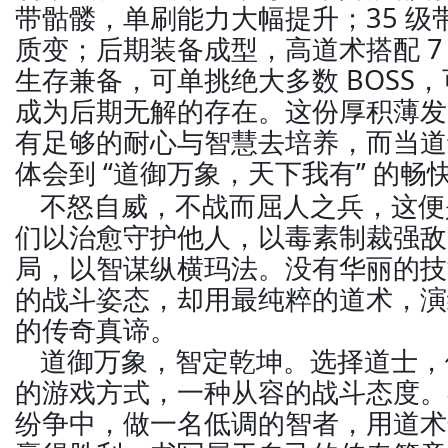
带骷髅，单刷能力大幅提升；35 级
质变；后期装备成型，高道术搭配 7
生存兼备，可单挑绝大多数 BOSS
成为后期无解的存在。这份厚积薄发
有足够的耐心与智慧去培养，而当道
体会到 “道御万象，天下我有” 的畅
不怒自威，不战而屈人之兵，这便
们以治愈守护他人，以毒素制裁强敌
局，以智谋纵横玛法。没有华丽的技
的战斗姿态，却用最纯粹的道术，演绎
的传奇真谛。
道御万象，智定乾坤。选择道士，
的游戏方式，一种从容的战斗态度。
纷争中，做一名低调的智者，用道术