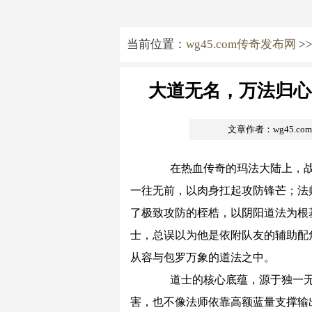
当前位置：
wg45.com传奇发布网
>
大道无名，万法归心
文章作者：wg45.c
在热血传奇的玛法大陆上，战
一往无前，以肉身扛起攻防锋芒；法
了极致攻防的桎梏，以阴阳道法为根
士，总误以为他是依附队友的辅助配
从容与包罗万象的道法之中。
道士的核心底蕴，源于独一无
害，也不像法师依靠高额蓝量支撑输