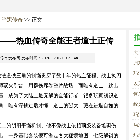
>
暗黑传奇
>> 正文
——热血传奇全能王者道士正传
大
om传奇发布网
发布时间：2026-07-07 09:25:48
者
归
的
玛
法道铁三角的制衡贯穿了数十年的热血征程。战士执刀
土
以
师驭火引雷，用群伤席卷整片战场。而唯有道士，跳出
战
何
基，成为了大陆上最无解的全能行者。很多玩家初识道
远
经
角，唯有深耕过后才懂，道士的强大，藏在进退自如的
玛
玛
二的阴阳平衡机制。他不像战士依赖顶级装备堆砌伤
铁
玛
出，一身基础套装便可游走各大秘境地图。七级解锁的