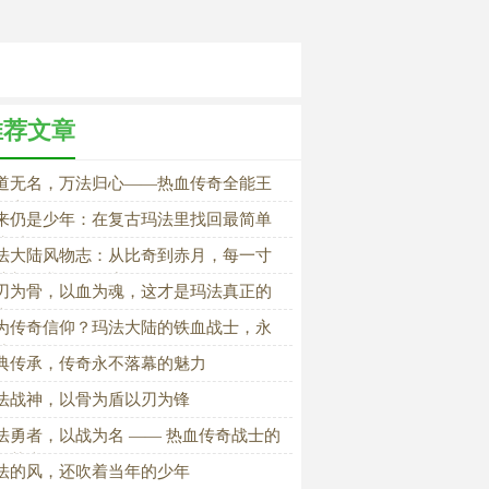
推荐文章
道无名，万法归心——热血传奇全能王
道士正传
来仍是少年：在复古玛法里找回最简单
快乐
法大陆风物志：从比奇到赤月，每一寸
地都有我们的足迹
刃为骨，以血为魂，这才是玛法真正的
士信仰
为传奇信仰？玛法大陆的铁血战士，永
冲锋在前
典传承，传奇永不落幕的魅力
法战神，以骨为盾以刃为锋
法勇者，以战为名 —— 热血传奇战士的
血荣光
法的风，还吹着当年的少年