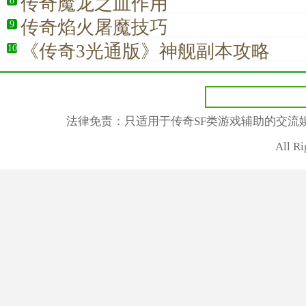
灭的战魂
传奇魔龙之血作用
8
传奇焰火屠魔技巧
9
《传奇3光通版》神舰副本攻略
10
法律免责：只适用于传奇SF类游戏辅助的交流
All R