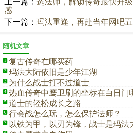
上一篇：
选法师，解锁传奇最快升级
感
下一篇：
玛法重逢，再赴当年网吧五
随机文章
复古传奇在哪买药
1
玛法大陆依旧是少年江湖
2
为什么战士打不过道士
3
热血传奇中鹰卫刷的坐标在白日门
4
道士的轻松成长之路
5
行会战怎么玩，怎么保护法师？
6
以铁为甲，以刃为锋，战士是玛法
7