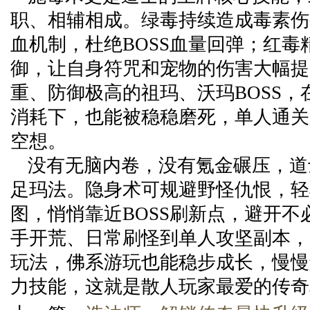
职、相辅相成。绿毒持续造成毒素伤害
血机制，杜绝BOSS血量回弹；红毒
御，让自身符咒和宠物的伤害大幅提
重、防御极高的祖玛、沃玛BOSS，
消耗下，也能被稳稳磨死，单人通关高
空想。
没有无脑内卷，没有氪金碾压，道
足玛法。隐身术可规避野怪仇恨，轻
图，悄悄靠近BOSS刷新点，避开不
手开荒、日常刷怪到单人攻坚副本，
玩法，佛系游玩也能稳步成长，慢慢
力技能，这就是散人玩家最爱的传奇