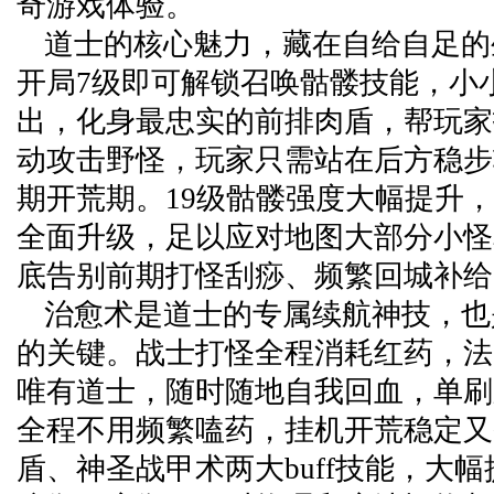
奇游戏体验。
道士的核心魅力，藏在自给自足的
开局7级即可解锁召唤骷髅技能，小
出，化身最忠实的前排肉盾，帮玩家
动攻击野怪，玩家只需站在后方稳步
期开荒期。19级骷髅强度大幅提升
全面升级，足以应对地图大部分小怪和
底告别前期打怪刮痧、频繁回城补给
治愈术是道士的专属续航神技，也
的关键。战士打怪全程消耗红药，法
唯有道士，随时随地自我回血，单刷刷
全程不用频繁嗑药，挂机开荒稳定又
盾、神圣战甲术两大buff技能，大