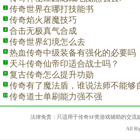
传奇世界在哪打技能书
2
传奇焰火屠魔技巧
3
合击无极真气合成
4
传奇世界幻境怎么去
5
热血传奇中级装备有强化的必要吗
6
天斗传奇仙帝印适合战士吗？
7
复古传奇怎么提升功勋
8
传奇有了魔法盾，谁说法师不能够
9
传奇道士单刷能力强不强
10
法律免责：只适用于传奇SF类游戏辅助的交流
All R