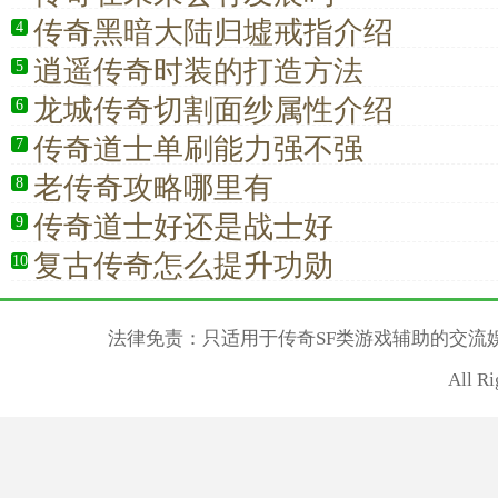
传奇黑暗大陆归墟戒指介绍
4
逍遥传奇时装的打造方法
5
龙城传奇切割面纱属性介绍
6
传奇道士单刷能力强不强
7
老传奇攻略哪里有
8
传奇道士好还是战士好
9
复古传奇怎么提升功勋
10
法律免责：只适用于传奇SF类游戏辅助的交流
All R