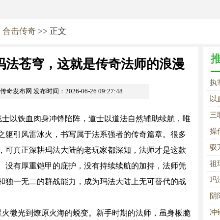
>
合击传奇
>> 正文
玛法苍穹，这就是传奇法师的浪漫
执
om传奇发布网
发布时间：2026-06-26 09:27:48
奇
以
脊
三
士以铁血肉身冲锋陷阵，道士以道法自然辅助续航，唯
择
操
之躯引风雷冰火，书写属于法系强者的传奇篇章。很多
略
业
驭
，可真正深耕玛法大陆的老玩家都深知，法师才是这款
法
祖
。没有厚重铠甲的庇护，没有持续续航的加持，法师凭
峰
玛
和独一无二的群战能力，成为玛法大陆上无可替代的战
阴
闲
冲
火微光到燎原火海的蜕变。新手时期的法师，虽身板脆