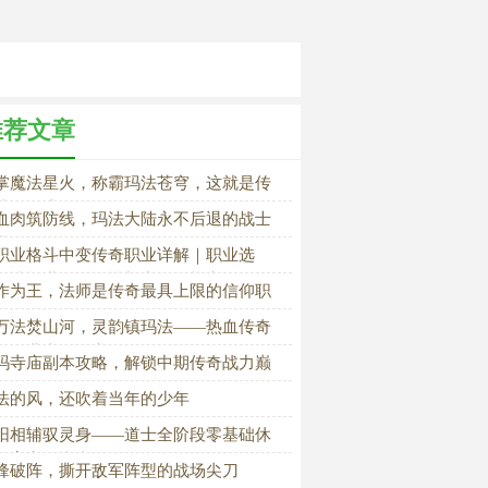
推荐文章
掌魔法星火，称霸玛法苍穹，这就是传
法师的浪漫
血肉筑防线，玛法大陆永不后退的战士
梁
职业格斗中变传奇职业详解｜职业选
、技能搭配、属性加点、团战定位全攻
作为王，法师是传奇最具上限的信仰职
万法焚山河，灵韵镇玛法——热血传奇
师职业本源篇章
玛寺庙副本攻略，解锁中期传奇战力巅
法的风，还吹着当年的少年
阳相辅驭灵身——道士全阶段零基础休
发育完整指南
锋破阵，撕开敌军阵型的战场尖刀