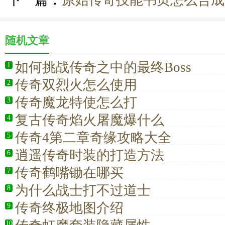
下一篇：
原始传奇技能书页怎么合成
随机文章
如何挑战传奇之中的最终Boss
1
传奇双烈火怎么使用
2
传奇魔龙特使怎么打
3
复古传奇焰火屠魔爆什么
4
传奇4第二章奇缘攻略大全
5
逍遥传奇时装的打造方法
6
传奇鹤嘴锄在哪买
7
为什么战士打不过道士
8
传奇终极地图介绍
9
10